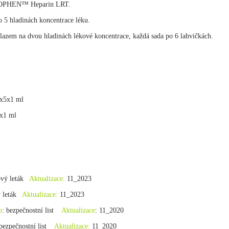
 BIOPHEN™ Heparin LRT.
o 5 hladinách koncentrace léku.
lazem na dvou hladinách lékové koncentrace, každá sada po 6 lahvičkách.
x5x1 ml
x1 ml
lový leták
Aktualizace:
11_2023
ý leták
Aktualizace:
11_2023
p
: bezpečnostní list
Aktualizace
: 11_2020
bezpečnostní list
Aktualizace:
11_2020