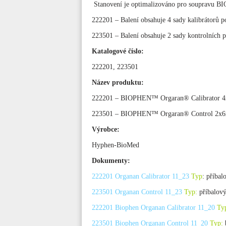
Stanovení je optimalizováno pro soupravu
222201 – Balení obsahuje 4 sady kalibrátorů p
223501 – Balení obsahuje 2 sady kontrolních p
Katalogové číslo:
222201, 223501
Název produktu:
222201 – BIOPHEN™ Orgaran® Calibrator 4
223501 – BIOPHEN™ Orgaran® Control 2x6
Výrobce:
Hyphen-BioMed
Dokumenty:
222201 Organan Calibrator 11_23
Typ
: příba
223501 Organan Control 11_23
Typ:
příbalov
222201 Biophen Organan Calibrator 11_20
Ty
223501 Biophen Organan Control 11_20
Typ: