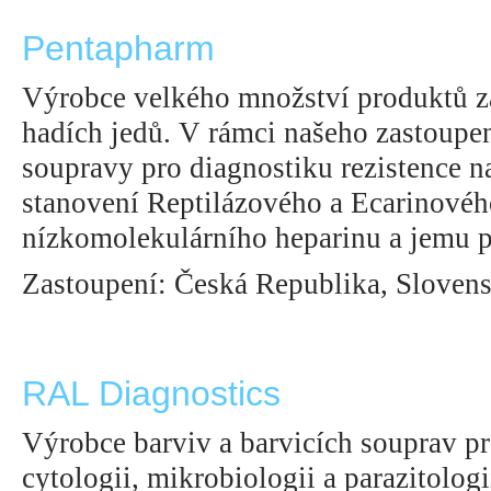
Pentapharm
Výrobce velkého množství produktů z
hadích jedů. V rámci našeho zastoupe
soupravy pro diagnostiku rezistence n
stanovení Reptilázového a Ecarinového
nízkomolekulárního heparinu a jemu 
Zastoupení: Česká Republika, Sloven
RAL Diagnostics
Výrobce barviv a barvicích souprav pro
cytologii, mikrobiologii a parazitologi