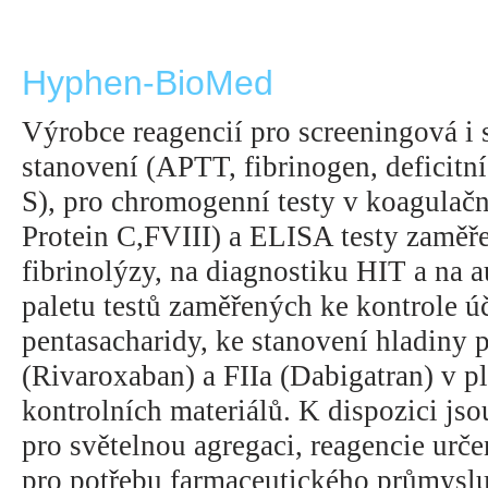
Hyphen-BioMed
Výrobce reagencií pro screeningová i 
stanovení (APTT, fibrinogen, deficitní
S), pro chromogenní testy v koagulačn
Protein C,FVIII) a ELISA testy zaměř
fibrinolýzy, na diagnostiku HIT a na 
paletu testů zaměřených ke kontrole ú
pentasacharidy, ke stanovení hladiny 
(Rivaroxaban) a FIIa (Dabigatran) v p
kontrolních materiálů. K dispozici jso
pro světelnou agregaci, reagencie ur
pro potřebu farmaceutického průmyslu