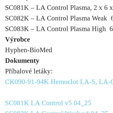
SC081K – LA Control Plasma, 2 x 6 x
SC082K – LA Control Plasma Weak 6
SC083K – LA Control Plasma High 6
Výrobce
Hyphen-BioMed
Dokumenty
Příbalové letáky:
CK090-91-94K Hemoclot LA-S, LA-C
SC081K LA Control v5 04_25