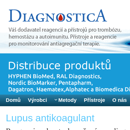
Domů
Výrobci
Metody
Přístroje
O nás
Lupus antikoagulant