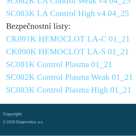
SC082K LA Control Weak v4 04_25
SC083K LA Control High v4 04_25
Bezpečnostní listy:
CK091K HEMOCLOT LA-C 01_21
CK090K HEMOCLOT LA-S 01_21
SC081K Control Plasma 01_21
SC082K Control Plasma Weak 01_21
SC083K Control Plasma High 01_21
Copyright
© 2026 Diagnostica, a.s..