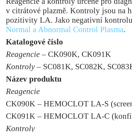
Reagencie a kontroly určené pro diag
v citrátové plazmě. Kontroly jsou na h
pozitivity LA. Jako negativní kontrol
Normal a Abnormal Control Plasma
.
Katalogové číslo
Reagencie
– CK090K, CK091K
Kontroly –
SC081K, SC082K, SC083
Název produktu
Reagencie
CK090K – HEMOCLOT LA-S (screenin
CK091K – HEMOCLOT LA-C (konfirma
Kontroly