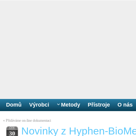
Domů
Výrobci
Metody
Přístroje
O nás
«
Přidáváme on-line dokumentaci
Novinky z Hyphen-BioM
ČVN
30