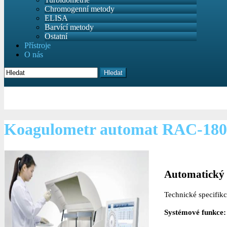
Chromogenní metody
ELISA
Barvící metody
Ostatní
Přístroje
O nás
Hledat
Koagulometr automat RAC-180
Automatický 
Technické specifikc
Systémové funkce: