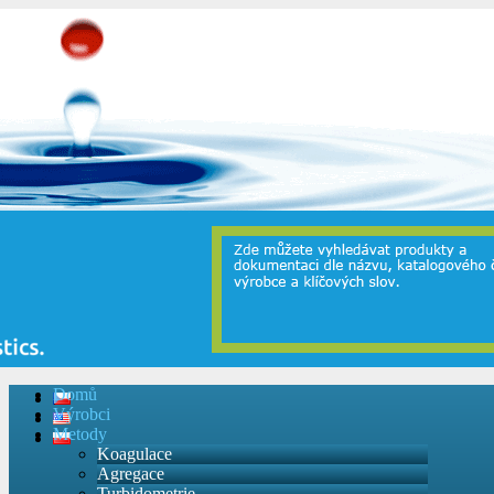
Domů
Výrobci
Metody
Koagulace
Agregace
Turbidometrie