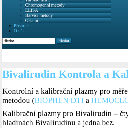
Chromogenní metody
ELISA
Barvící metody
Ostatní
Přístroje
O nás
Hledat
Bivalirudin Kontrola a Ka
Kontrolní a kalibrační plazmy pro měřen
metodou (
BIOPHEN DTI
a
HEMOCLOT 
Kalibrační plazmy pro Bivalirudin – čt
hladinách Bivalirudinu a jedna bez.