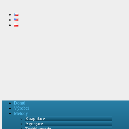
Domů
Výrobci
Metody
Koagulace
Agregace
Turbidometrie